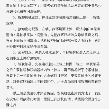
着泵轴往上提而卸下：用喷气燃料清洗轴承及座装前晾干并涂少
许20号机械有润滑保护。
6、拆卸机械密封。抓住密封弹簧顺着泵轴往上提一下就能
拆卸。
7、接卸密封配置。在动、静环境面上涂一层洁净的20号润
滑油：导轴承座抹上润滑油，先把静环轻轻装入导轴承座之后，
再在上面抹上润滑油，把机械密封的动环部分装入泵轴上，再用
手轻推密封环应能伸缩自如。
8、装密封座。先装入橡胶油封，再把密封座装入泵盖并压
在轴承座上并拧紧螺母。
9、装联轴器。先在电机轴头上装上挡圈，装上一半联轴器
之后在泵轴端和联轴器槽内装上挡块，再用梅花扳手拧紧螺栓，
再装上另一半联轴器上内六角螺钉须拧紧。安装联轴器的检查要
求：对分式联轴器上下间隙均匀、用手盘动联轴器数圈检查转动
灵活。
以上便是柴油机水泵管拆除、安装机械密封的方法了，我们
在设备出现故障的时候，需要进行拆机的话，就需要按照这个步
骤进行。