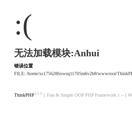
:(
无法加载模块:Anhui
错误位置
FILE: /home/xs1756286xwsq11705m6v2b8/wwwroot/ThinkP
3.1.3
ThinkPHP
{ Fast & Simple OOP PHP Framework } -- 