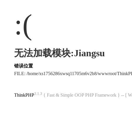
:(
无法加载模块:Jiangsu
错误位置
FILE: /home/xs1756286xwsq11705m6v2b8/wwwroot/ThinkP
3.1.3
ThinkPHP
{ Fast & Simple OOP PHP Framework } -- 