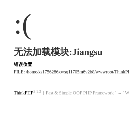
:(
无法加载模块:Jiangsu
错误位置
FILE: /home/xs1756286xwsq11705m6v2b8/wwwroot/ThinkP
3.1.3
ThinkPHP
{ Fast & Simple OOP PHP Framework } -- 