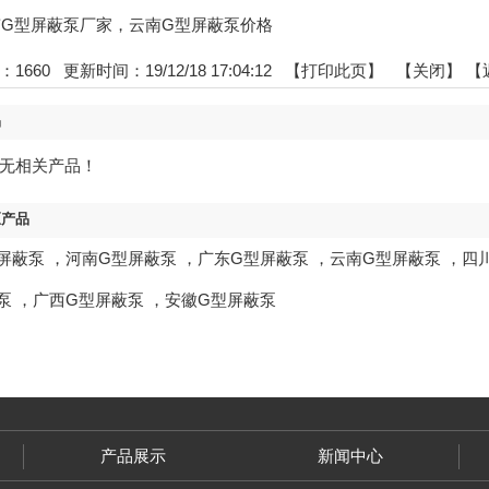
:云南G型屏蔽泵厂家，云南G型屏蔽泵价格
：
1660
更新时间：19/12/18 17:04:12 【
打印此页
】 【
关闭
】
【
品
无相关产品！
区产品
屏蔽泵
，
河南G型屏蔽泵
，
广东G型屏蔽泵
，
云南G型屏蔽泵
，
四
泵
，
广西G型屏蔽泵
，
安徽G型屏蔽泵
产品展示
新闻中心