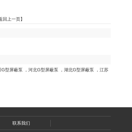
返回上一页】
川G型屏蔽泵
，
河北G型屏蔽泵
，
湖北G型屏蔽泵
，
江苏
联系我们