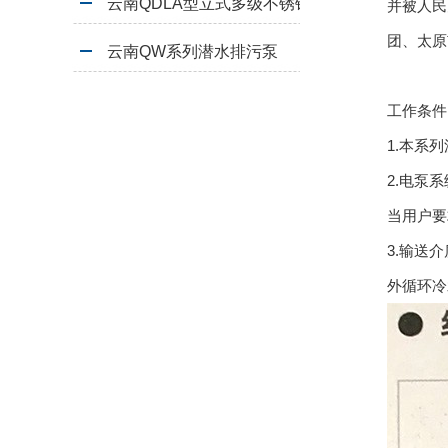
云南QDLA型立式多级不锈钢泵
并被人民
团、太原
云南QW系列潜水排污泵
工作条件
1.本系列
2.电泵系
当用户要
3.输送
外循环冷