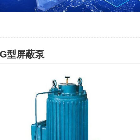
G型屏蔽泵